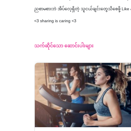
ညစာမစားဘဲ အိပ်လေ့ရှိတဲ့ သူငယ်ချင်းတွေသိစေဖို့ Like & 
<3 sharing is caring <3
သက်ဆိုင်သော ဆောင်းပါးများ