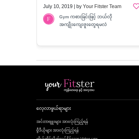
am
July 30, 2019 | by
Your Fitster Team
တစ်ပတ်မှာ ဘယ်နှစ်ကြိမ် ခေါင်းလျှော်သင့်
သလဲ?
လေ့လာဖွယ်ရာများ
အင်တာဗျူးများ အားလုံးကြည့်ရန်
ဗွီဒီယိုများ အားလုံးကြည့်ရန်