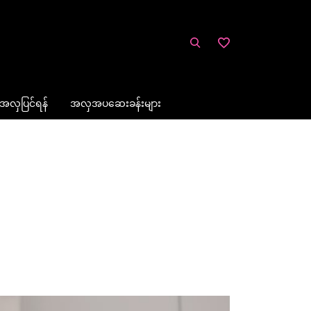
အလှပြင်ရန်
အလှအပဆေးခန်းများ