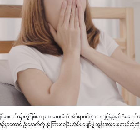
ို့ဖြစ်စေ၊ ပင်ပန်းလို့ဖြစ်စေ ညစာမစားမိဘဲ အိပ်ရာဝင်တဲ့ အကျင့်ရှိခဲ့ရင် ဒီဆ
တောင် ဦးနှောက်ကို နိုးကြားစေပြီး အိပ်မပျော်ဖို့ တွန်းအားပေးတယ်လို့ဆို