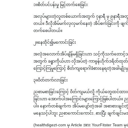
၁။စိတ်ပင်ပန်းမှု မြင့်တက်စေခြင်း
အလုပ်များတဲ့လူတစ်ယောက်အတွက် ၇နာရီ မှ ၉နာရီအတွင်းအိပ
တယ်။ ဒီလိုအိမ်မက်လှလှမက်နေတဲ့ အိပ်စက်ခြင်းကို ဖျက်ဆ
တက်စေပါတယ်။
၂။နေထိုင်၍မကောင်းခြင်း
အလုံအလောက်အိပ်ချိန်မရှိခြင်းဟာ သင့်ကိုသက်တောင့်သ
အတွက် ခန္ဓာကိုယ်ဟာ လိုအပ်တဲ့ ကာဗွန်ဟိုက်ဒရိတ်ထုတ်လု
ကြောင့်ကြမှုကြောင့် စိတ်ကျရောဂါခံစားနေရတဲ့အခါမျိုးမ
၃။ဝိတ်တက်လာခြင်း
ညစာမစာခြင်းကြောင့် ဝိတ်ကျမယ်လို့ ကိုယ်တွေထင်ထား
ခြင်းဟာ အောက်ပါအကြောင်းများကြောင့်ဖြစ်ပါတယ်။ ညအိပ
ပါ။ နောက်တစ်ချက်က အိပ်မပျော်တဲ့အခါ အစာစားချင်တဲ့အာသီ
မနေသင့်ပါဘူး ညစာကောင်းကောင်း..စားပြီး ချက်ချင်းမအ
(healthdigezt-com မှ Article အား YourFitster Team