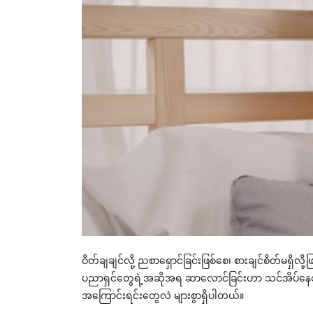
ဝိတ်ချချင်လို့ ညစာရှောင်ခြင်းဖြစ်စေ၊ စားချင်စိတ်မရှိလ
ပညာရှင်တွေရဲ့အဆိုအရ ဆာလောင်ခြင်းဟာ သင်အိပ်နေစဉ်မှာ
အကြောင်းရင်းတွေလဲ များစွာရှိပါတယ်။