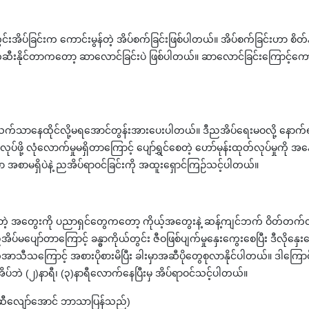
်ခြင်းက ကောင်းမွန်တဲ့ အိပ်စက်ခြင်းဖြစ်ပါတယ်။ အိပ်စက်ခြင်းဟာ စိတ်နဲ့ ခ
ီးနိုင်တာကတော့ ဆာလောင်ခြင်းပဲ ဖြစ်ပါတယ်။ ဆာလောင်ခြင်းကြောင့်ကောင်းကော
က်သာနေထိုင်လို့မရအောင်တွန်းအားပေးပါတယ်။ ဒီညအိပ်ရေးမဝလို့ နောက်ရက်
ပ်ဖို့ လုံလောက်မှုမရှိတာကြောင့် ပျော်ရွှင်စေတဲ့ ဟော်မုန်းထုတ်လုပ်မှုကိ
ှာ အစာမရှိပဲနဲ့ ညအိပ်ရာဝင်ခြင်းကို အထူးရှောင်ကြဉ်သင့်ပါတယ်။
တဲ့ အတွေးကို ပညာရှင်တွေကတော့ ကိုယ့်အတွေးနဲ့ ဆန့်ကျင်ဘက် ဝိတ်တက်လ
်မပျော်တာကြောင့် ခန္ဓာကိုယ်တွင်း ဇီဝဖြစ်ပျက်မှုနှေးကွေးစေပြီး ဒီလိ
သကြောင့် အစားပိုစားမိပြီး ခါးမှာအဆီပိုတွေစုလာနိုင်ပါတယ်။ ဒါကြောင့် ပင်ပန
ိပ်ဘဲ (၂)နာရီ၊ (၃)နာရီလောက်နေပြီးမှ အိပ်ရာဝင်သင့်ပါတယ်။
 မှဆီလျော်အောင် ဘာသာပြန်သည်)