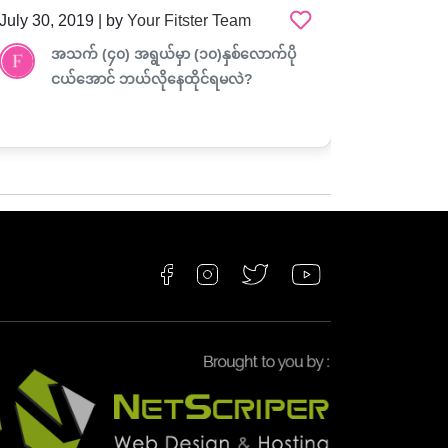
August 2, 2019 | by
Your Fitster Team
August 2,
ခြောက်သွေ.တဲ့ ဆံနွယ်လေးတွေ တောက်
မိ
ပြောင်လှပစေဖို့ အိမ်မှာပဲ အလွယ်တကူ
ယေ
ပေါင်းတင်ကြမယ်
ရှ