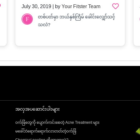
July 30, 2019 | by
Your Fitster Team
အသက် (၄၀) အရွယ်မှာ (၁၀)နှစ်လောက်ပို
ငယ်အောင် ဘယ်လိုနေထိုင်ရမလဲ?
အလှအပဆောင်းပါးများ
ဝက်ခြံတွေကို ပျောက်ကင်းစေတဲ့ Acne Treatment များ
မခေါ်ဘဲရောက်ရောက်လာတတ်တဲ့ဝက်ခြံ