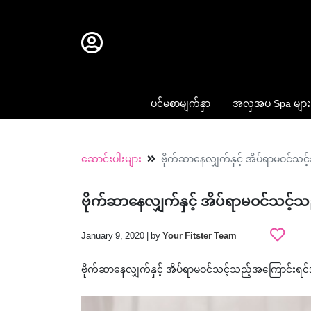
ပင်မစာမျက်နှာ
အလှအပ Spa များ
ဆောင်းပါးများ
ဗိုက်ဆာနေလျှက်နှင့် အိပ်ရာမဝင်သင
ဗိုက်ဆာနေလျှက်နှင့် အိပ်ရာမဝင်သင့်သ
January 9, 2020 | by
Your Fitster Team
ဗိုက်ဆာနေလျှက်နှင့် အိပ်ရာမဝင်သင့်သည့်အကြောင်းရင်း