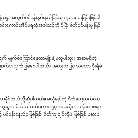
န္ဓာအတွက်ပင်ပန်းနွမ်းနယ်ခြင်းမှ ကုစားပေးခြင်းဖြစ်ပါ
င်းအိပ်မရတဲ့အခါသင့်ကို ပိုပြီး စိတ်ပင်ပန်းမှု မြင့်
 မျက်စိကြောင်နေတာမျိုးနဲ့ မတူပါဘူး။ အစာမရှိတဲ့
ု အနှောက်အယှက်ဖြစ်စေပါတယ်။ အထူးသဖြင့် သင်ဟာ စိုးရိမ်
ာနိုင်တယ်လို့ဆိုပါတယ်။ မလိုချင်တဲ့ ဝိတ်တွေတက်လာ
ုနှေးကွေးမှုက ဝိတ်တကယ်ကောကျမှာလားဆိုတာ စဉ်းစားစရာ
်းနေလို့ပဲဖြစ်ဖြစ်၊ ဝိတ်ကျချင်လို့ပဲ ဖြစ်ဖြစ် မစားပဲ