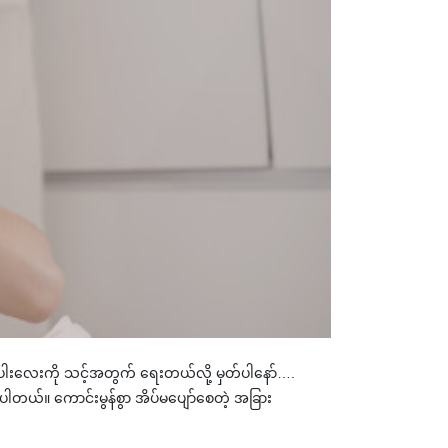
ောင်းပါးလေးကို သင့်အတွက် ရေးတယ်လို့ မှတ်ပါနော်….
ပါတယ်။ ကောင်းမွန်စွာ အိပ်မပျော်စေတဲ့ အခြား