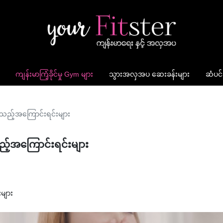
ကျန်းမာကြံ့ခိုင်မှု Gym များ
သွားအလှအပ ဆေးခန်းများ
ဆံပင်
့်သည့်အကြောင်းရင်းများ
ည့်အကြောင်းရင်းများ
များ