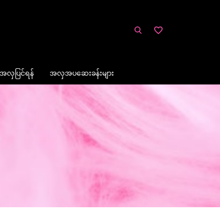
အလှပြင်ရန်
အလှအပဆေးခန်းများ