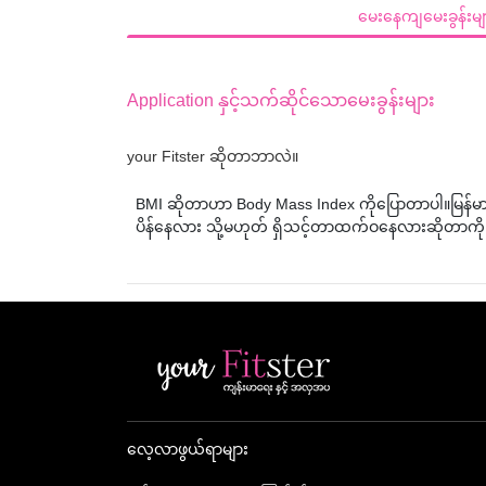
မေးနေကျမေးခွန်းမျ
Application နှင့်သက်ဆိုင်သောမေးခွန်းများ
your Fitster ဆိုတာဘာလဲ။
BMI ဆိုတာဟာ Body Mass Index ကိုပြောတာပါ။မြန်မာ
ပိန်နေလား သို့မဟုတ် ရှိသင့်တာထက်ဝနေလားဆိုတာကို
လေ့လာဖွယ်ရာများ