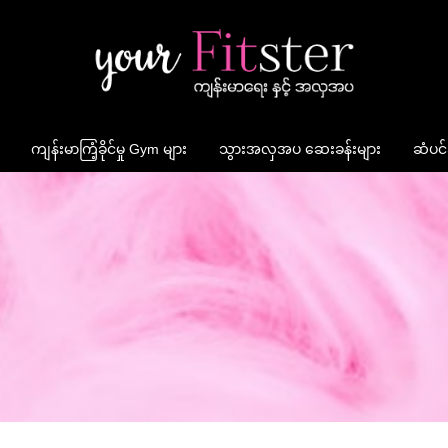
ကျန်းမာကြံ့ခိုင်မှု Gym များ
သွားအလှအပ ဆေးခန်းများ
ဆံပင်