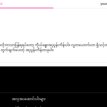
ား
your
လိုဘာသာပြန်ရရင်တော့ ကိုယ်ခန္ဓာအညွန်းကိန်းပါ။ လူတယောက်ဟာ ရှိသင့်တဲ့
 တွက်ချက်ပေးတဲ့ အညွန်းကိန်းတခုပါ။
အလှအပဆောင်းပါးများ