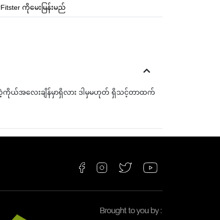
Fitster ကိုမေးမြန်းမည်
ကိုယ်အလေးချိန်မှာရှိလား ဒါမှမဟုတ် ရှိသင့်တာထက်