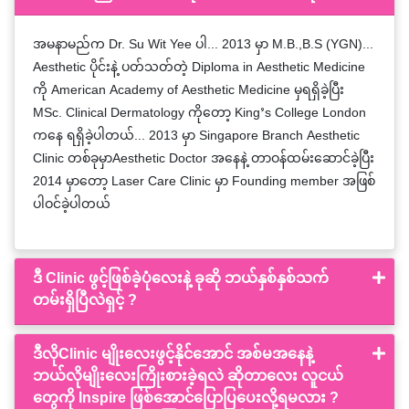
အမနာမည်က Dr. Su Wit Yee ပါ... 2013 မှာ M.B.,B.S (YGN)...
Aesthetic ပိုင်းနဲ့ ပတ်သတ်တဲ့ Diploma in Aesthetic Medicine
ကို American Academy of Aesthetic Medicine မှရရှိခဲ့ပြီး
MSc. Clinical Dermatology ကိုတော့ King’s College London
ကနေ ရရှိခဲ့ပါတယ်... 2013 မှာ Singapore Branch Aesthetic
Clinic တစ်ခုမှာAesthetic Doctor အနေနဲ့ တာဝန်ထမ်းဆောင်ခဲ့ပြီး
2014 မှာတော့ Laser Care Clinic မှာ Founding member အဖြစ်
ပါဝင်ခဲ့ပါတယ်
ဒီ Clinic ဖွင့်ဖြစ်ခဲ့ပုံလေးနဲ့ ခုဆို ဘယ်နှစ်နှစ်သက်
တမ်းရှိပြီလဲရှင့် ?
ဒီလိုClinic မျိုးလေးဖွင့်နိုင်အောင် အစ်မအနေနဲ့
ဘယ်လိုမျိုးလေးကြိုးစားခဲ့ရလဲ ဆိုတာလေး လူငယ်
တွေကို Inspire ဖြစ်အောင်ပြောပြပေးလို့ရမလား ?