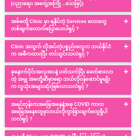
(ပညာရေး၊ အတွေ့အကြုံ ...စသဖြင့်)
အစ်မတို့ Clinic မှာ ရနိုင်တဲ့ Services လေးတွေ
တစ်ချက်လောက်ပြောပေးပါရှင့် ?
Clinic အတွက် လိုအပ်တဲ့ပစ္စည်းတွေက ဘယ်နိုင်ငံ
က အဓိကထားပြီး တင်သွင်းသလဲရှင့် ?
ခုနောက်ပိုင်းအလှအပနဲ့ ပတ်သက်ပြီး ခေတ်စားလာ
တဲ့ အမျှ အမတို့ဆီမှာရော ဘယ်လိုဝန်ဆောင်မှုမျိုး
က လူသုံးအများဆုံးဖြစ်လာသလဲရှင့် ?
အရင်တုန်းကအခြေအနေနဲ့အခု COVID ကာလ
အခြေအနေတွေမှာဘယ်လိုကွာခြားချက်တွေရှိပါ
သလဲရှင့် ?