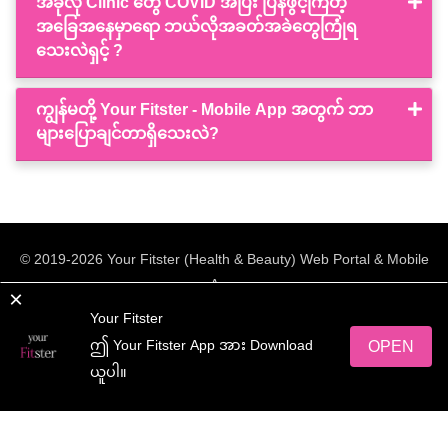
အခုလို Clinic တွေ COVID အပြီး ပြန်ဖွင့်ကြတဲ့
အခြေအနေမှာရော ဘယ်လိုအခတ်အခဲတွေကြုံရ
သေးလဲရှင့် ?
ကျွန်မတို့ Your Fitster - Mobile App အတွက် ဘာ
များပြောချင်တာရှိသေးလဲ?
© 2019-2026 Your Fitster (Health & Beauty) Web Portal & Mobile
App.
×
All rights reserved.
Your Fitster
ဤ Your Fitster App အား Download
OPEN
Web Design
by
NetScriper
ယူပါ။
yourFitster App အား ရယူလိုက်ပါ