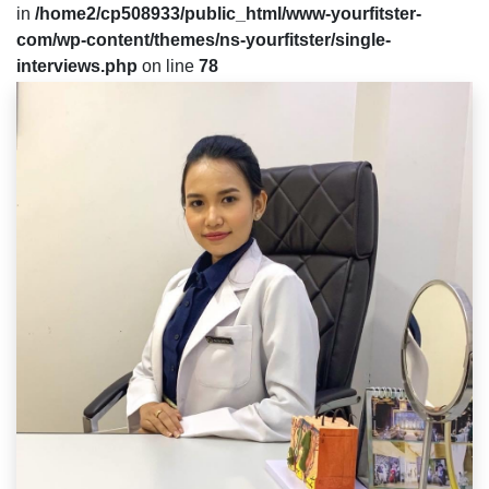
in
/home2/cp508933/public_html/www-yourfitster-
com/wp-content/themes/ns-yourfitster/single-
interviews.php
on line
78