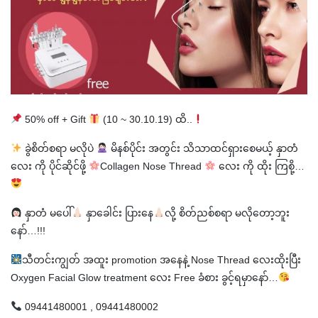
50% off + Gift
(10 ~ 30.10.19) ထိ..
ခွဲစိတ်စရာ မလိုပဲ
မိနစ်ပိုင်း အတွင်း သိသာထင်ရှားစေမယ့် နှာတံ
လေး ကို ပိုင်ဆိုင်ဖို့
Collagen Nose Thread
လေး ကို ထိုး ကြစို့…
နှာတံ မပေါ်
နှာခေါင်း ပြားနေ
လို့ စိတ်ညစ်စရာ မလိုတော့ဘူး
နော်…!!!
သီတင်းကျွတ် အထူး promotion အနေနဲ့ Nose Thread လေးထိုးပြီး
Oxygen Facial Glow treatment လေး Free ခံစား ခွင့်ရမှာနော်…
09441480001 , 09441480002