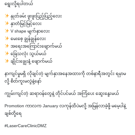
ရွေးလို့ရပါတယ်
နှုတ်ခမ်း ဖူးဖူးပြည့်ပြည့်လေး
နှာတံမြင့်မြင့်လေး
V shape မျက်နှာလေး
မေးစေ့ ချွန်ချွန်လေး
အရေးအကြောင်းဖျောက်မယ်
ခြေသလုံး သွယ်မယ်
ချိုင်းချွေးနံ့ ဖျောက်မယ်
နာကျင်မှုမရှိ လိုချင်တဲ့ မျက်နှာအနေအထားကို တစ်နာရီအတွင်း ရမှာမ
လို့ စိတ်ကူးမလွဲနဲ့နော်
ကျွမ်းကျင်တဲ့ ဆရာဝန်တွေနဲ့ တိုင်ပင်မယ် အကြံပေး ဆွေးနွေးမယ်
Promotion ကာလက January လကုန်ထိပဲမလို့ အမြန်လာခဲ့ဖို့ မမေ့ပါနဲ့
ချစ်တို့ရေ
#LaserCareClinicDMZ