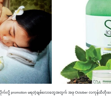
ဏပိတ်လိုက်လို့ promotion မရတဲ့ချစ်လေးတွေအတွက် အခု October လကုန်ထိတိုး