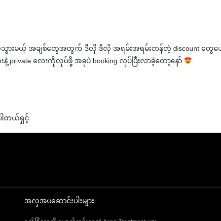
ဲသွားမယ့် အချစ်တွေအတွက် ဒီလို ဒီလို အရမ်းအရမ်းတန်တဲ့ discount တွေပ
့ private လေးကိုလုပ်ဖို့ အခုပဲ booking လုပ်ပြီးလာခဲ့တော့နော်
ါတယ်ရှင့်
အလှအပဆောင်းပါးများ