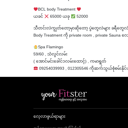
BCL body Treatment
ယခင်
65000 ယခု
52000
သီတင်းလဲကျွတ်တော့မှာဆိုတော့ ပွဲတွေလဲများ ခရီတွေလ
Body Treatment ကို private room , private Sauna လေးနဲ
Spa Flamingo
59/60 , သံလွင်လမ်း
( အောင်မင်းခေါင်၁လမ်းထောင့်) , ကမာရွတ်
09254039993 , 012305546 ကိုဆက်သွယ်စုံစမ်းနိုင်ပ
လေ့လာဖွယ်ရာများ