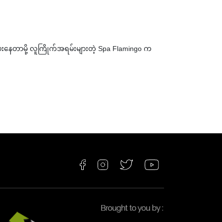
ေးနေတာမို့ လူကြိုက်အရမ်းများတဲ့ Spa Flamingo က