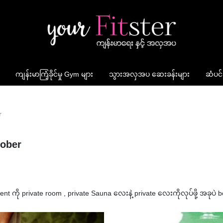
ကျန်းမာကြံ့ခိုင်မှု Gym များ
သွားအလှအပ ဆေးခန်းများ
ဆံပင်
r
tober
ကို private room , private Sauna လေးနဲ့ private လေးကိုလုပ်ဖို့ အခုပဲ b