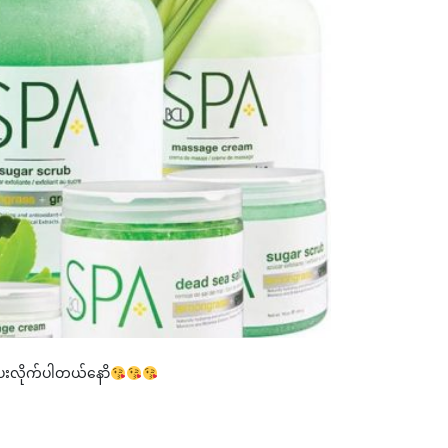
ပေးလိုက်ပါတယ်နောိ