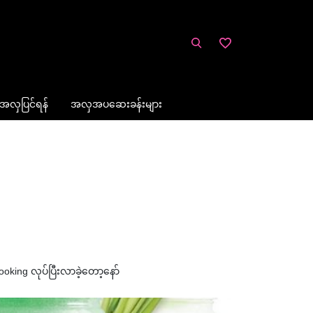
အလှပြင်ရန်
အလှအပဆေးခန်းများ
ooking လုပ်ပြီးလာခဲ့တော့နော်