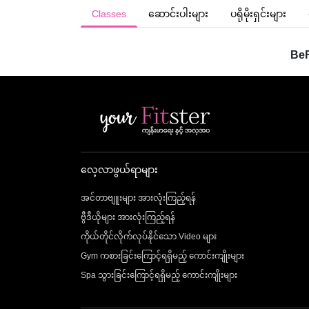
Classes
ဆောင်းပါး
များ
ပရိုမိုးရှင်း
များ
BeF
လေ့လာဖွယ်ရာများ
အင်တာဗျူးများ အားလုံးကြည့်ရန်
ဗွီဒီယိုများ အားလုံးကြည့်ရန်
ကိုယ်တိုင်လိုက်လုပ်နိုင်သော Video များ
Gym ကစားခြင်းကြောင့်ရရှိမည့် ကောင်းကျိုးများ
Spa သွားခြင်းကြောင့်ရရှိမည့် ကောင်းကျိုးများ