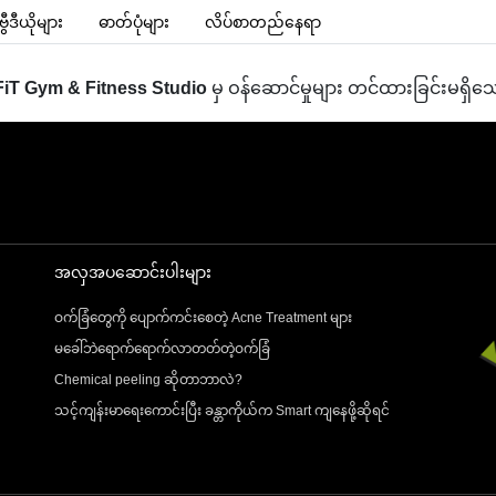
ဗွီဒီယို
များ
ဓာတ်ပုံ
များ
လိပ်စာတည်နေရာ
iT Gym & Fitness Studio
မှ ဝန်ဆောင်မှုများ တင်ထားခြင်းမရှိသ
အလှအပဆောင်းပါးများ
ဝက်ခြံတွေကို ပျောက်ကင်းစေတဲ့ Acne Treatment များ
မခေါ်ဘဲရောက်ရောက်လာတတ်တဲ့ဝက်ခြံ
Chemical peeling ဆိုတာဘာလဲ?
သင့်ကျန်းမာရေးကောင်းပြီး ခန္တာကိုယ်က Smart ကျနေဖို့ဆိုရင်