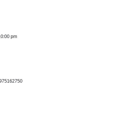
 10:00 pm
09975162750