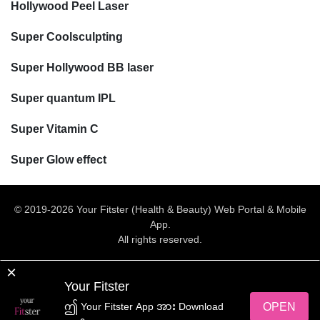
Hollywood Peel Laser
Super Coolsculpting
Super Hollywood BB laser
Super quantum IPL
Super Vitamin C
Super Glow effect
© 2019-2026 Your Fitster (Health & Beauty) Web Portal & Mobile
App.
All rights reserved.
Web Design
by
NetScriper
×
Your Fitster
yourFitster App အား ရယူလိုက်ပါ
OPEN
ဤ Your Fitster App အား Download