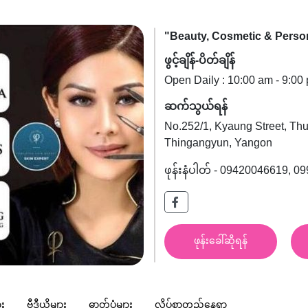
"Beauty, Cosmetic & Perso
ဖွင့်ချိန်-ပိတ်ချိန်
Open Daily : 10:00 am - 9:00
ဆက်သွယ်ရန်
No.252/1, Kyaung Street, Th
Thingangyun, Yangon
ဖုန်းနံပါတ် - 09420046619, 
ဖုန်းခေါ်ဆိုရန်
ား
ဗွီဒီယို
များ
ဓာတ်ပုံ
များ
လိပ်စာတည်နေရာ