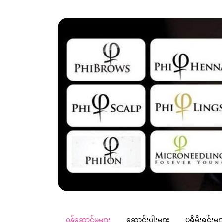
၀န်ဆောင်မှု
များ
ဆောင်းပါး
များ
ပရိုမိုးရှင်း
မျ