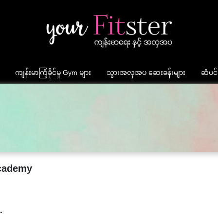
ကျန်းမာကြံ့ခိုင်မှု Gym များ
သွားအလှအပ ဆေးခန်းများ
ဆံပင်
cademy
"