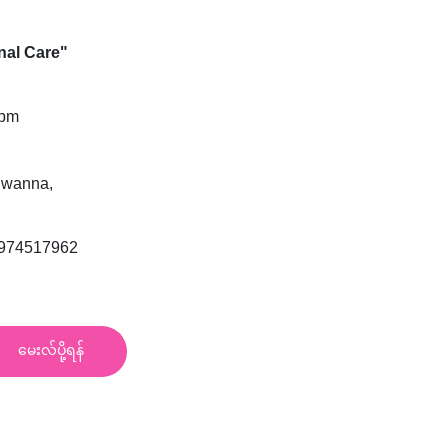
nal Care"
 pm
uwanna,
09974517962
မေးလ်ပို့ရန်