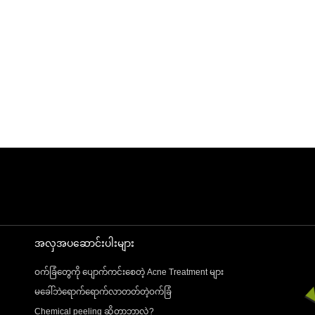
အလှအပဆောင်းပါးများ
ဝက်ခြံတွေကို ပျောက်ကင်းစေတဲ့ Acne Treatment များ
မခေါ်ဘဲရောက်ရောက်လာတတ်တဲ့ဝက်ခြံ
Chemical peeling ဆိုတာဘာလဲ?