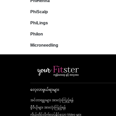
PhiHenna
PhiScalp
PhiLings
PhiIon
Microneedling
လေ့လာဖွယ်ရာများ
အင်တာဗျူးများ အားလုံးကြည့်ရန်
ဗွီဒီယိုများ အားလုံးကြည့်ရန်
ကိုယ်တိုင်လိုက်လုပ်နိုင်သော Video များ