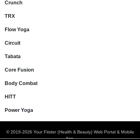
Crunch
TRX
Flow Yoga
Circuit
Tabata
Core Fusion
Body Combat
HITT
Power Yoga
© 2019-2026 Your Fitster (Health & Beauty) Web Portal & Mobile
App.