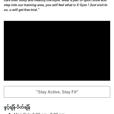
care their body and healthy life-style. Wear a pair of sport shoe and
step into our training area, you will feel what is X Gym ! Just visit to
us, u will get free trial."
"Stay Active, Stay Fit"
ဖွင့်ချိန်-ပိတ်ချိန်