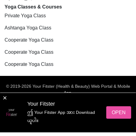
Yoga Classes & Courses
Private Yoga Class
Ashtanga Yoga Class
Cooperate Yoga Class
Cooperate Yoga Class
Cooperate Yoga Class
© 2019-2026 Your Fitster (Health & Beauty) Web Portal & Mobile
App.
×
All rights reserved.
Your Fitster
Web Design
by
NetScriper
OPEN
ဤ Your Fitster App အား Download
ယူပါ။
yourFitster App အား ရယူလိုက်ပါ