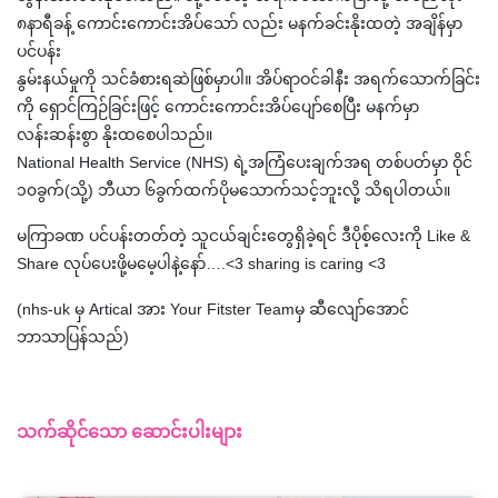
၈နာရီခန့် ကောင်းကောင်းအိပ်သော် လည်း မနက်ခင်းနိုးထတဲ့ အချိန်မှာ
ပင်ပန်း
နွမ်းနယ်မှုကို သင်ခံစားရဆဲဖြစ်မှာပါ။ အိပ်ရာဝင်ခါနီး အရက်သောက်ခြင်း
ကို ရှောင်ကြဉ်ခြင်းဖြင့် ကောင်းကောင်းအိပ်ပျော်စေပြီး မနက်မှာ
လန်းဆန်းစွာ နိုးထစေပါသည်။
National Health Service (NHS) ရဲ့အကြံပေးချက်အရ တစ်ပတ်မှာ ဝိုင်
၁၀ခွက်(သို့) ဘီယာ ၆ခွက်ထက်ပိုမသောက်သင့်ဘူးလို့ သိရပါတယ်။
မကြာခဏ ပင်ပန်းတတ်တဲ့ သူငယ်ချင်းတွေရှိခဲ့ရင် ဒီပိုစ့်လေးကို Like &
Share လုပ်ပေးဖို့မမေ့ပါနဲ့နော်….<3 sharing is caring <3
(nhs-uk မှ Artical အား Your Fitster Teamမှ ဆီလျော်အောင်
ဘာသာပြန်သည်)
သက်ဆိုင်သော ဆောင်းပါးများ