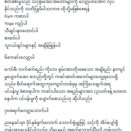
စိတ်ဖိစီးမှုသည် သင့်စွမ်းအင်အတော်များကို လျော့ပါးအောင် လုပ်
နိုင်သည်ကို သတိပြုမိပါသလား။ ထိုသို့မဖြစ်စေရန်
Gym ကစားပါ
Yoga ကျင့်ပါ
သီချင်းနားထောင်ပါ
စာဖတ်ပါ
သူငယ်ချင်းများနှင့် အချိန်ဖြုန်းပါ
၆။ကဖင်းလျော့ပါ
ကော်ဖီ၊ လက်ဖက်ရည်၊ ကိုလာ၊ စွမ်းအားတိုးစေသော အချိရည်၊ နာကျင်
မှုပျောက်ဆေး စသည်တို့တွင် ကဖင်းဓာတ်အတော်များတွေ့ရလေးရှိ
သည်။ စိတ်ရောဂါအထူးကုကျောင်းတစ်ခုမှ အကြံပေးချက်အရ
ပင်ပန်းမှု ခံစားရပါက ကဖင်းပါသော အရည်များအား (၃)ပတ်ခန့် ဝေးဝေး
နေပါက ပင်ပန်းမှုကို ပျောက်စေသည်ဟု ဆိုပါသည်။
၇။အရက်လျော့သောက်ပါ
ညနေခင်းမှာ ဝိုင်နှစ်ခွက်လောက် သောက်ရုံမျှဖြင့် သင့်ကို အိပ်ပျော်ဖို့
တွန်းအားပေးနိုင်ပါသည်။ သို့ပေမယ့် အရက်သောက်ပြီးလို့ တစ်ညလုံး