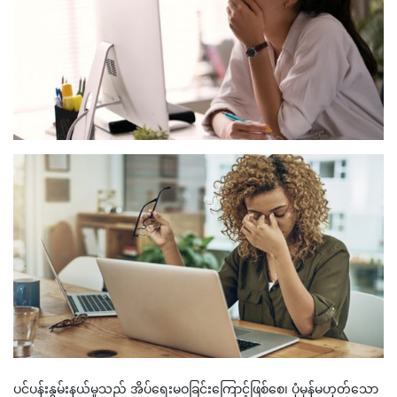
ပင်ပန်းနွမ်းနယ်မှုသည် အိပ်ရေးမဝခြင်းကြောင့်ဖြစ်စေ၊ ပုံမှန်မဟုတ်သော