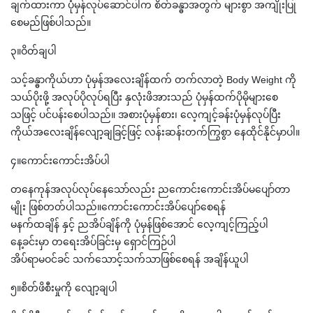
ချက်ထားကာ ပုံမှန်လုပ်ဆောင်ပါက စိတ်ခန္ဓာအတွက် များစွာ အကျိုးပြု
စေမည်ဖြစ်ပါသည်။
၃။ဝိတ်ချပါ
သင့်ခန္ဓာကိုယ်ဟာ ပုံမှန်အလေးချိန်ထက် တက်လာတဲ့ Body Weight ကို
သယ်ပိုးဖို့ အလုပ်ပိုလုပ်ရပြီး နှလုံးဖိအားသည် ပုံမှန်ထက်ပိုမိုများစေ
သဖြင့် ပင်ပန်းစေပါသည်။ အစားပုံမှန်စား၊ လေ့ကျင့်ခန်းပုံမှန်လုပ်ပြီး
ကိုယ်အလေးချိန်လျော့ချခြင့်ဖြင့် လန်းဆန်းတက်ကြွစွာ နေထိုင်နိုင်မှာပါ။
၄။ကောင်းကောင်းအိပ်ပါ
တနေကုန်အလုပ်လုပ်နေသော်လည်း ညကောင်းကောင်းအိပ်မပျော်တာ
မျိုး ဖြစ်တတ်ပါသည်။ကောင်းကောင်းအိပ်ပျော်စေရန်
မနက်ထချိန် နှင့် ညအိပ်ချိန်ကို ပုံမှန်ဖြစ်အောင် လေ့ကျင့်ကြည့်ပါ
နေ့ခင်းမှာ တရေးအိပ်ခြင်းမှ ရှောင်ကြဉ်ပါ
အိပ်ရာမဝင်ခင် သက်သောင့်သက်သာဖြစ်စေရန် အချိန်ယူပါ
၅။စိတ်ဖိစီးမှုကို လျော့ချပါ