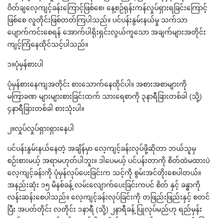
ဝိတ်ချလေ့ကျင့်ခန်းကြောင့်ဖြစ်စေ၊ နေ့စဉ်ရုန်းကန်လှုပ်ရှားရခြင်းကြောင့်
ဖြစ်စေ လူတိုင်းဖြစ်တတ်ကြပါသည်။ ပင်ပန်းနွမ်းနယ်မှု သက်သာ
ပျောက်ကင်းစေရန် အောက်ပါရိုးရှင်းလွယ်ကူသော အချက်များအတိုင်း
ကျင့်ကြံနေထိုင်သင့်ပါသည်။
၁။ပုံမှန်စားပါ
ပုံမှန်စားနေကျအတိုင်း စားသောက်နေထိုင်ပါ။ အစားအစာများကို
မကြာခဏ များများစားခြင်းထက် သားရေစာကို ၃နာရီခြားတစ်ခါ (သို့)
၄နာရီခြားတစ်ခါ စားသုံးပါ။
၂။လှုပ်လှုပ်ရှားရှားနေပါ
ပင်ပန်းနွမ်းနယ်နေတဲ့ အချိန်မှာ လေ့ကျင့်ခန်းလုပ်ဖို့ဆိုတာ ဘယ်သူမှ
စဉ်းစားမယ့် အရာမဟုတ်ပါဘူး။ ဒါပေမယ့် ပင်ပန်းတာကို စိတ်ထဲမထားပဲ
လေ့ကျင့်ခန်းကို ပုံမှန်လုပ်ပေးခြင်းက သင့်ကို စွမ်းအင်တိုးစေပါတယ်။
အနည်းဆုံး ၁၅ မိနစ်ခန့် လမ်းလျောက်ပေးခြင်းကပင် စိတ် နှင့် ခန္ဓာကို
လန်းဆန်းစေပါသည်။ လေ့ကျင့်ခန်းလုပ်ခြင်းကို တဖြည်းဖြည်းနှင့် စတင်
ပြီး အပတ်တိုင်း လတိုင်း ၁နာရီ (သို့) ၂နာရီခန့် ပြုလုပ်မည်ဟု ရည်မှန်း