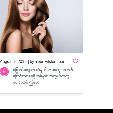
August 2, 2019 | by
Your Fitster Team
August 2,
ခြောက်သွေ.တဲ့ ဆံနွယ်လေးတွေ တောက်
မိ
ပြောင်လှပစေဖို့ အိမ်မှာပဲ အလွယ်တကူ
ယေ
ပေါင်းတင်ကြမယ်
ရှ