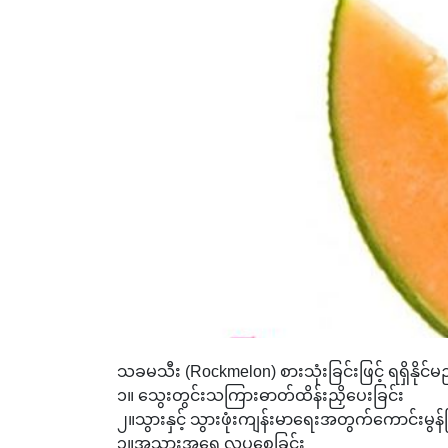
သခမသီး (Rockmelon) စားသုံးခြင်းဖြင့် ရရှိနိုင်မည
၁။ သွေးတွင်းသကြားဓာတ်ထိန်းညှိပေးခြင်း
၂။သွားနှင့် သွားဖုံးကျန်းမာရေးအတွက်ကောင်းမွန်ခ
၃။အသားအရေ လှပစေခြင်း