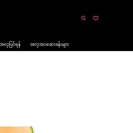
အလှပြင်ရန်
အလှအပဆေးခန်းများ