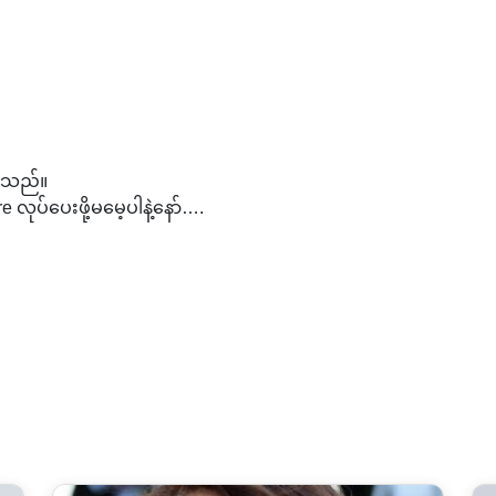
ပါသည်။
 လုပ်ပေးဖို့မမေ့ပါနဲ့နော်….