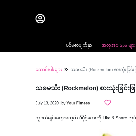
ပင်မစာမျက်နှာ
အလှအပ Spa များ
ဆောင်းပါးများ
သခမသီး (Rockmelon) စားသုံးခြင်းဖြင်
သခမသီး (Rockmelon) စားသုံးခြင်းဖြင့် 
July 13, 2020 | by
Your Fitness
သူငယ်ချင်းတွေအတွက် ဒီပိုစ့်လေးကို Like & Share လုပ်ပေ