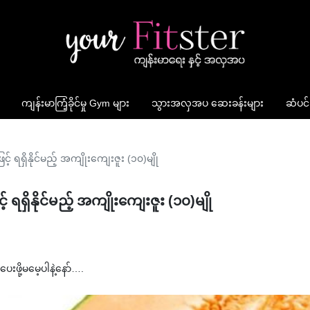
ကျန်းမာကြံ့ခိုင်မှု Gym များ
သွားအလှအပ ဆေးခန်းများ
ဆံပင်
့ ရရှိနိုင်မည့် အကျိုးကျေးဇူး (၁၀)မျို
ရရှိနိုင်မည့် အကျိုးကျေးဇူး (၁၀)မျို
းဖို့မမေ့ပါနဲ့နော်….