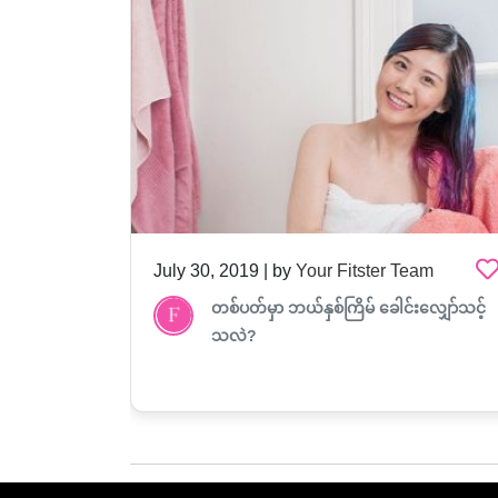
am
July 30, 2019 | by
Your Fitster Team
တစ်ပတ်မှာ ဘယ်နှစ်ကြိမ် ခေါင်းလျှော်သင့်
သလဲ?