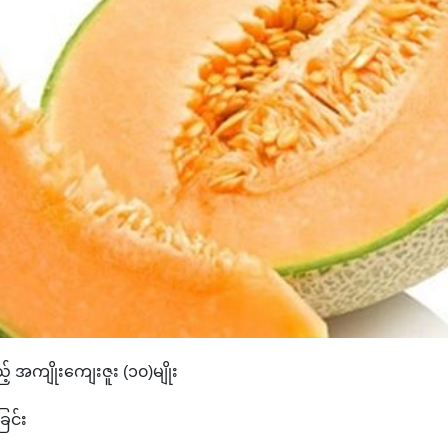
့် အကျိုးကျေးဇူး (၁၀)မျိုး
ြင်း