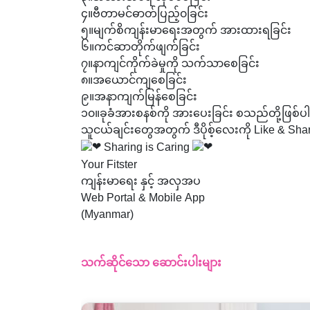
၄။ဗီတာမင်ဓာတ်ပြည့်၀ခြင်း
၅။မျက်စိကျန်းမာရေးအတွက် အားထားရခြင်း
၆။ကင်ဆာတိုက်ဖျက်ခြင်း
၇။နာကျင်ကိုက်ခဲမှုကို သက်သာစေခြင်း
၈။အယောင်ကျစေခြင်း
၉။အနာကျက်မြန်စေခြင်း
၁၀။ခုခံအားစနစ်ကို အားပေးခြင်း စသည်တို့ဖြစ်
သူငယ်ချင်းတွေအတွက် ဒီပိုစ့်လေးကို Like & Share
Sharing is Caring
Your Fitster
ကျန်းမာရေး နှင့် အလှအပ
Web Portal & Mobile App
(Myanmar)
သက်ဆိုင်သော ဆောင်းပါးများ