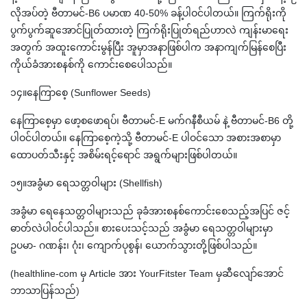
လိုအပ်တဲ့ ဗီတာမင်-B6 ပမာဏ 40-50% ခန့်ပါဝင်ပါတယ်။ ကြက်ရိုးကို
ပွက်ပွက်ဆူအောင်ပြုတ်ထားတဲ့ ကြက်ရိုးပြုတ်ရည်ဟာလဲ ကျန်းမာရေး
အတွက် အထူးကောင်းမွန်ပြီး အူမှာအနာဖြစ်ပါက အနာကျက်မြန်စေပြီး
ကိုယ်ခံအားစနစ်ကို ကောင်းစေပေါသည်။
၁၄။နေကြာစေ့ (Sunflower Seeds)
နေကြာစေ့မှာ ဖော့စဖောရပ်၊ ဗီတာမင်-E မက်ဂနီစီယမ် နဲ့ ဗီတာမင်-B6 တို့
ပါဝင်ပါတယ်။ နေကြာစေ့ကဲ့သို့ ဗီတာမင်-E ပါဝင်သော အစားအစာမှာ
ထောပတ်သီးနှင့် အစိမ်းရင့်ရောင် အရွက်များဖြစ်ပါတယ်။
၁၅။အခွံမာ ရေသတ္တဝါများ (Shellfish)
အခွံမာ ရေနေသတ္တဝါများသည် ခုခံအားစနစ်ကောင်းစေသည့်အပြင် ဇင့်
ဓာတ်လဲပါဝင်ပါသည်။ စားပေးသင့်သည် အခွံမာ ရေသတ္တဝါများမှာ
ဥပမာ- ဂဏန်း၊ ဂုံး၊ ကျောက်ပုစွန်၊ ယောက်သွားတို့ဖြစ်ပါသည်။
(healthline-com မှ Article အား YourFitster Team မှဆီလျော်အောင်
ဘာသာပြန်သည်)