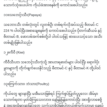
သောက်သုံးပေးပါက ကိုယ်ခံအားစနစ်ကို ကောင်းစေပါသည်။
၁၁။သင်္ဘောသီး(Papaya)
သဘောၤသီး တစ်လုံးတွင် လူတစ်ဦး တစ်ရက်လိုအပ်သည့် ဗီတမင်-C
224 % ပါဝင်ပြီးအစာချေစနစ်ကို ကောင်းစေပါသည်။ ပိုတက်ဆီယမ် နှင့်
ဗီတာမင်-B, ဖောလစ်အက်စစ်တို့ပါ ပါဝင်သဖြင့် စားပေးသင့်သော အသီး
တစ်မျိုးဖြစ်ပါသည်။
၁၂။ကီဝီ (Kiwi)
ကီဝီသီးဟာ သင်္ဘောသီးကဲ့သို့ အာဟာရဓာတ်များ ပါဝင်ပြီး ရောဂါပိုး
မွှားများကို တိုက်ဖျက်ပေးနိုင်သည့် ဗီတာမင်-C နှင့် ဗီတာမင်-K တို့ပါဝင်
ပါသည်။
၁၃။ကြက်သား၊ ဘဲသား(Poultry)
ကိုယ်တွေ ဖျားနာပြီး မအီမသာဖြစ်ရင် ကြက်စွပ်ပြုတ်ပူပူလေး အိမ်မှာ
သောက်ရတာ မှတ်မိကြသေးလား။ နေမြန်မြန်ကောင်းပြီး အားရှိလာစေဖို့
နဲ့ အအေးမိဖျားနာခြင်းတွေ သက်သာဖို့ပဲဖြစ်ပါတယ်။ကြက်သားမှာ နေ့စဉ်