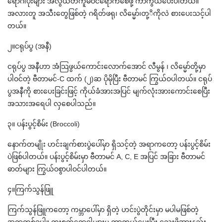
ရောဂါပိုးများ အလွယ်တကူမဝင်ရောက်စေဖို့ ကာကွယ်ပေးပါတယ်။
အလားတူ အသီးတွေဖြစ်တဲ့ ဂရိတ်ဖရု၊ လိမ္မော်၊တု့ိကိုလဲ စားပေးသင့်ပါ
တယ်။
၂။ငရုပ်ပွ (အနီ)
ငရုပ်ပွ အနီဟာ အံသြဖွယ်ကောင်းလောက်အောင် လီမွန် ၊ လိမ္မော်တို့မှာ
ပါဝင်တဲ့ ဗီတာမင်-C ထက် (၂)ဆ ပိုမိုပြီး ဗီတာမင် ကြွယ်ဝပါတယ်။ ငရုပ်
ပွအနီကို စားပေးခြင်းဖြင့် ကိုယ်ခံအားအပြင် မျက်လုံးအားကောင်းစေပြီး
အသားအရေပါ လှစေပါသည်။
၃။ ပန်းပွင့်စိမ်း (Broccoli)
နောက်တမျိုး ဟင်းချက်စားပွဲပေါ်မှာ ရှိသင့်တဲ့ အရာကတော့ ပန်းပွင့်စိမ်း
ပဲဖြစ်ပါတယ်။ ပန်းပွင့်စိမ်းမှာ ဗီတာမင် A, C, E အပြင် အခြား ဗီတာမင်
ဓာတ်များ ကြွယ်ဝစွာပါဝင်ပါတယ်။
၄။ကြက်သွန်ဖြူ
ကြက်သွန်ဖြူကတော့ ကမ္ဘာပေါ်မှာ ရှိတဲ့ ဟင်းပွဲတိုင်းမှာ မပါမဖြစ်တဲ့