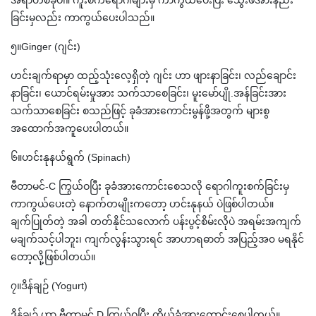
အရာတစ်ခုပါ။ ကူးစက်ရောဂါများမှ ကာကွယ်ပေးပြီး သွေးဖိအားနည်း
ခြင်းမှလည်း ကာကွယ်ပေးပါသည်။
၅။Ginger (ဂျင်း)
ဟင်းချက်ရာမှာ ထည့်သုံးလေ့ရှိတဲ့ ဂျင်း ဟာ ဖျားနာခြင်း၊ လည်ချောင်း
နာခြင်း၊ ယောင်ရမ်းမှုအား သက်သာစေခြင်း၊ မူးမော်ပျို.အန်ခြင်းအား
သက်သာစေခြင်း စသည်ဖြင့် ခုခံအားကောင်းမွန်ဖို့အတွက် များစွ
အထောက်အကူပေးပါတယ်။
၆။ဟင်းနုနယ်ရွက် (Spinach)
ဗီတာမင်-C ကြွယ်ဝပြီး ခုခံအားကောင်းစေသလို ရောဂါကူးစက်ခြင်းမှ
ကာကွယ်ပေးတဲ့ နောက်တမျိုးကတော့ ဟင်းနုနယ် ပဲဖြစ်ပါတယ်။
ချက်ပြုတ်တဲ့ အခါ တတ်နိုင်သလောက် ပန်းပွင့်စိမ်းလိုပဲ အရမ်းအကျက်
မချက်သင့်ပါဘူး၊ ကျက်လွန်းသွားရင် အာဟာရဓာတ် အပြည့်အ၀ မရနိုင်
တော့လို့ဖြစ်ပါတယ်။
၇။ဒိန်ချဉ် (Yogurt)
ဒိန်ချဉ် ဟာ ဗီတာမင် D ကြွယ်ဝပြီး ကိုယ်ခံအားကောင်းစေပါတယ်။