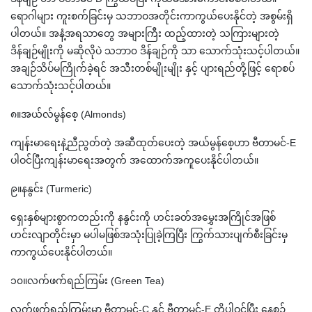
ရောဂါများ ကူးစက်ခြင်းမှ သဘာဝအတိုင်းကာကွယ်ပေးနိုင်တဲ့ အစွမ်းရှိ
ပါတယ်။ အနံ့အရသာတွေ အများကြီး ထည့်ထားတဲ့ သကြားများတဲ့
ဒိန်ချဉ်မျိုးကို မဆိုလိုပဲ သဘာ၀ ဒိန်ချဉ်ကို သာ သောက်သုံးသင့်ပါတယ်။
အချဉ်သိပ်မကြိုက်ခဲ့ရင် အသီးတစ်မျိုးမျိုး နှင့် ပျားရည်တို့ဖြင့် ရောစပ်
သောက်သုံးသင့်ပါတယ်။
၈။အယ်လ်မွန်စေ့ (Almonds)
ကျန်းမာရေးနဲ့ညီညွတ်တဲ့ အဆီထုတ်ပေးတဲ့ အယ်မွန်စေ့ဟာ ဗီတာမင်-E
ပါဝင်ပြီးကျန်းမာရေးအတွက် အထောက်အကူပေးနိုင်ပါတယ်။
၉။နနွင်း (Turmeric)
ရှေးနှစ်များစွာကတည်းကို နနွင်းကို ဟင်းခတ်အမွှေးအကြိုင်အဖြစ်
ဟင်းလျာတိုင်းမှာ မပါမဖြစ်အသုံးပြုခဲ့ကြပြီး ကြွက်သားပျက်စီးခြင်းမှ
ကာကွယ်ပေးနိုင်ပါတယ်။
၁၀။လက်ဖက်ရည်ကြမ်း (Green Tea)
လက်ဖက်ရည်ကြမ်းမှာ ဗီတာမင်-C နှင့် ဗီတာမင်-E တို့ပါဝင်ပြီး နေ့စဉ်