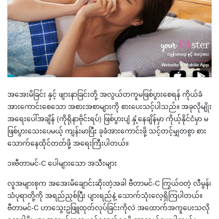
အအေးမိခြင်း နှင့် ဖျားနာခြင်းတို့ အလွယ်တကူမဖြစ်ပွားစေရန် ကိုယ်ခံ
အားကောင်းစေသော အစားအစာများကို စားပေးသင့်ပါသည်။ အခုလိုမျိုး
အရေးပေါ်အချိန် (ကိုရိုနာဗိုင်းရပ်) ဖြစ်ပွားပျံ.နှံ့နေချိန်မှာ ကိုယ့်နိုင်ငံမှာ မ
ဖြစ်ပွားသေးပေမယ့် ကျန်းမာပြီး ခုခံအားကောင်းဖို့ သင့်တင့်မျှတစွာ စား
သောက်နေထိုင်တတ်ဖို့ အရေးကြီးပါတယ်။
၁။ဗီတာမင်-C ပေါများသော အသီးများ
လူအများစုက အအေးမိချောင်းဆိုးတဲ့အခါ ဗီတာမင်-C ကြွယ်ဝတဲ့ လီမွန်၊
သံပုရာတို့ကို အရည်ညှစ်ပြီး ပျားရည်နဲ့ သောက်သုံးလေ့ရှိကြပါတယ်။
ဗီတာမင်-C ဟာသွေးဥဖြူထုတ်လုပ်ခြင်းကိုလဲ အထောက်အကူပေးသလို