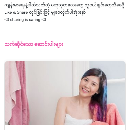
ကျန်းမာရေးနဲ့ပါတ်သက်တဲ့ ဗဟုသုတလေးတွေ သူငယ်ချင်းတွေသိစေဖို့
Like & Share လုပ်ခြင်းဖြင့် မျှဝေလိုက်ပါအုံးနော်
<3 sharing is caring <3
သက်ဆိုင်သော ဆောင်းပါးများ