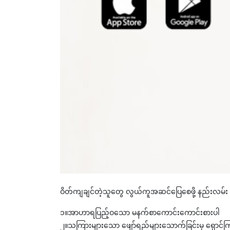
ဝိတ်ကျချင်တဲ့သူတွေ လွယ်ကူအဆင်ပြေစေဖို့ နည်းလမ်း (
၁။အာဟာရပြည့်ဝသော မနက်စာကောင်းကောင်းစားပါ
၂။သကြားများသော ဖျော်ရည်များသောက်ခြင်းမှ ရှောင်က