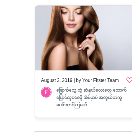
am
August 2, 2019 | by
Your Fitster Team
်လောက်ပို
ခြောက်သွေ.တဲ့ ဆံနွယ်လေးတွေ တောက်
ဲ?
ပြောင်လှပစေဖို့ အိမ်မှာပဲ အလွယ်တကူ
ပေါင်းတင်ကြမယ်