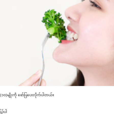
၁၀)မျိုးကို ဖော်ပြပေးလိုက်ပါတယ်။
ြဉ်ပါ