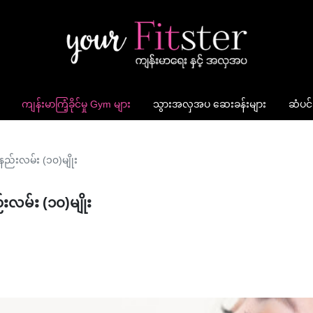
ကျန်းမာကြံ့ခိုင်မှု Gym များ
သွားအလှအပ ဆေးခန်းများ
ဆံပင်
ည်းလမ်း (၁၀)မျိုး
းလမ်း (၁၀)မျိုး