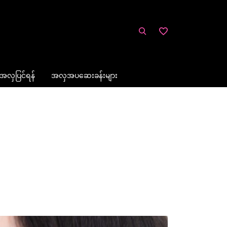
အလှပြင်ရန်
အလှအပဆေးခန်းများ