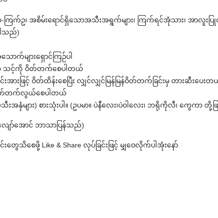
ြက်ဥ၊ အစိမ်းရောင်ရှိသောအသီးအရွက်များ၊ ကြက်ရင်အုံသား၊ အာလူးပြုတ်၊ တူ
်ပါသည်)
သောက်များရှောင်ကြဉ်ပါ
ဟာ သင့်ကို ဝိတ်တက်စေပါတယ်
်ခြင်းအားဖြင့် ဝိတ်ထိန်းစေပြီး လျှင်လျှင်မြန်မြန်ဝိတ်တက်ခြင်းမှ တားဆီး
ို ဝိတ်တက်လွယ်စေပါတယ်
အနှံများ) စားသုံးပါ။ (ဥပမာ။ ပဲနီလေး၊ပဲဝါလေး၊ ဘရိုကိုလီ၊ ကွေကာ တို့ဖ
ှဆီလျော်အောင် ဘာသာပြန်သည်)
သိစေဖို့ Like & Share လုပ်ခြင်းဖြင့် မျှဝေလိုက်ပါအုံးနော်