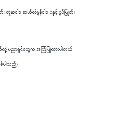
နာငါး၊ ဆယ်လ်မွန်ငါး၊ ပဲနှင့် စွပ်ပြုတ်၊
ပေးတယ်လို့ ပညာရှင်တွေက အကြံပြုထားပါတယ်
ြစ်ပါသည်)