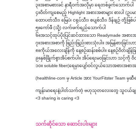
၃။အစာမစားခင် နာရီဝက်အလိုမှာ ရေတစ်ခွက်သောက်ပါ
၄။ဝိတ်ကျစေမည့် Highlight အစားအစာများ စားပါ (ဥပမာ-က
ထောပတ်သီး၊ မြေပဲ၊ ငရုပ်သီး၊ စပျစ်သီး၊ ဒိန်ချဉ် တို့ဖြစ
၅။ကော်ဖီ (သို့) လက်ဖက်ရည်သောက်ပါ
၆။အသင့်ထုပ်ပိုးပြင်ဆင်ထားသော Readymade အစားအ
၇။အစားအစာကို ဖြည်းဖြည်းစားသုံးပါ။ အမြန်စားခြင်း
၈။ကိုယ်အလေးချိန်ကို နေ့စဉ်ဆန်းစစ်ပါ။ နေ့စဉ်ဝိတ်ချိန
၉။နှစ်ခြိုက်စွာအိပ်စက်ပါ။ အိပ်ရေးမဝခြင်းဟာ သင့်က
၁၀။ soluble fiber(ရေမှာပျော်ဝင်လွယ်သောအစားအစာအသီး
(healthline-com မှ Article အား YourFitster Team မ
ကျန်းမာရေးနဲ့ပါတ်သက်တဲ့ ဗဟုသုတလေးတွေ သူငယ်ချင်းတွေ
<3 sharing is caring <3
သက်ဆိုင်သော ဆောင်းပါးများ