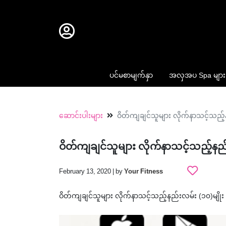
ပင်မစာမျက်နှာ
အလှအပ Spa များ
ဆောင်းပါးများ
ဝိတ်ကျချင်သူများ လိုက်နာသင့်သည့်န
ဝိတ်ကျချင်သူများ လိုက်နာသင့်သည့်နည်
February 13, 2020 | by
Your Fitness
ဝိတ်ကျချင်သူများ လိုက်နာသင့်သည့်နည်းလမ်း (၁၀)မျိုး