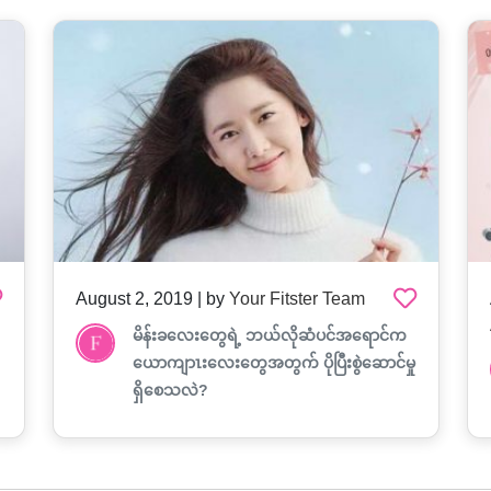
August 2, 2019 | by
Your Fitster Team
မိန်းခလေးတွေရဲ့ ဘယ်လိုဆံပင်အရောင်က
ယောကျာၤးလေးတွေအတွက် ပိုပြီးစွဲဆောင်မှု
ရှိစေသလဲ?