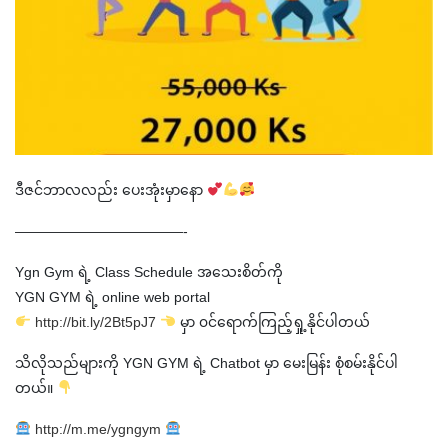
ဒီဇင်ဘာလလည်း ပေးအုံးမှာနော
————————————-
Ygn Gym ရဲ့ Class Schedule အသေးစိတ်ကို
YGN GYM ရဲ့ online web portal
http://bit.ly/2Bt5pJ7
မှာ ၀င်ရောက်ကြည့်ရှု့နိုင်ပါတယ်
သိလိုသည်များကို YGN GYM ရဲ့ Chatbot မှာ မေးမြန်း စုံစမ်းနိုင်ပါ
တယ်။
http://m.me/ygngym