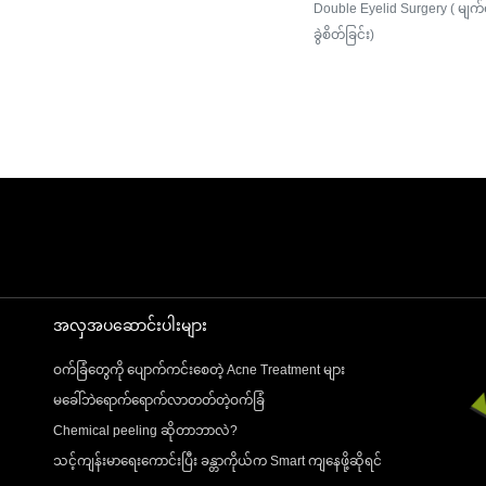
Double Eyelid Surgery ( မျက်
ခွဲစိတ်ခြင်း)
အလှအပဆောင်းပါးများ
ဝက်ခြံတွေကို ပျောက်ကင်းစေတဲ့ Acne Treatment များ
မခေါ်ဘဲရောက်ရောက်လာတတ်တဲ့ဝက်ခြံ
Chemical peeling ဆိုတာဘာလဲ?
သင့်ကျန်းမာရေးကောင်းပြီး ခန္တာကိုယ်က Smart ကျနေဖို့ဆိုရင်