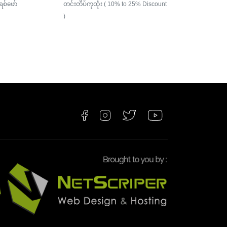
glowin
ရစ်ဖော်
တင်းတိပ်ကုထုံး ( 10% to 25% Discount
)