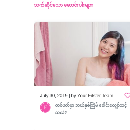
သက်ဆိုင်သော ဆောင်းပါးများ
am
July 30, 2019 | by
Your Fitster Team
တစ်ပတ်မှာ ဘယ်နှစ်ကြိမ် ခေါင်းလျှော်သင့်
သလဲ?