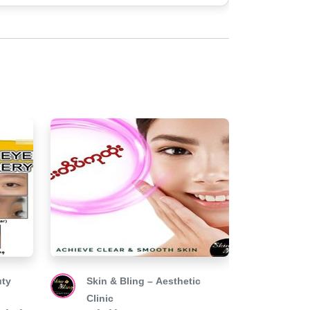
ty
Skin & Bling – Aesthetic
Diamo
Clinic
Facial 