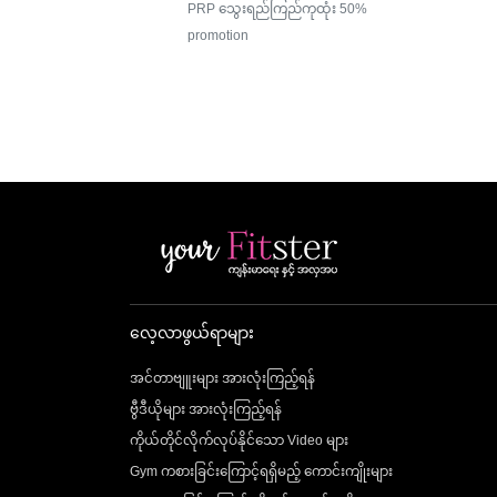
PRP သွေးရည်ကြည်ကုထုံး 50%
promotion
လေ့လာဖွယ်ရာများ
အင်တာဗျူးများ အားလုံးကြည့်ရန်
ဗွီဒီယိုများ အားလုံးကြည့်ရန်
ကိုယ်တိုင်လိုက်လုပ်နိုင်သော Video များ
Gym ကစားခြင်းကြောင့်ရရှိမည့် ကောင်းကျိုးများ