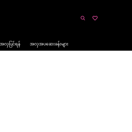
အလှပြင်ရန်
အလှအပဆေးခန်းများ