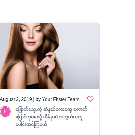
August 2, 2019 | by
Your Fitster Team
August 2,
ခြောက်သွေ.တဲ့ ဆံနွယ်လေးတွေ တောက်
မိ
ပြောင်လှပစေဖို့ အိမ်မှာပဲ အလွယ်တကူ
ယေ
ပေါင်းတင်ကြမယ်
ရှ