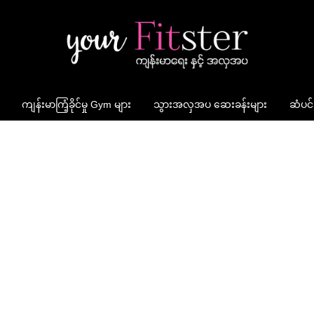
ကျန်းမာကြံ့ခိုင်မှု Gym များ
သွားအလှအပ ဆေးခန်းများ
ဆံပင်